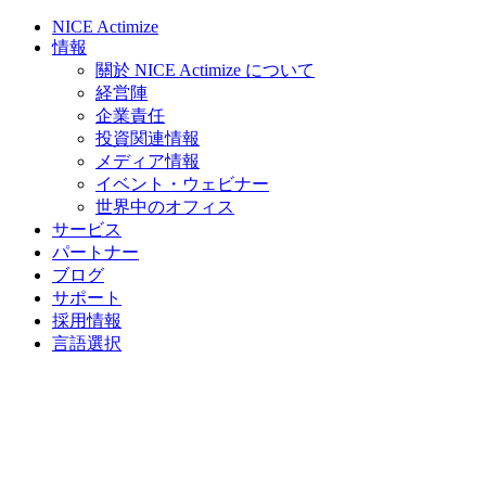
NICE Actimize
情報
關於 NICE Actimize について
経営陣
企業責任
投資関連情報
メディア情報
イベント・ウェビナー
世界中のオフィス
サービス
パートナー
ブログ
サポート
採用情報
言語選択