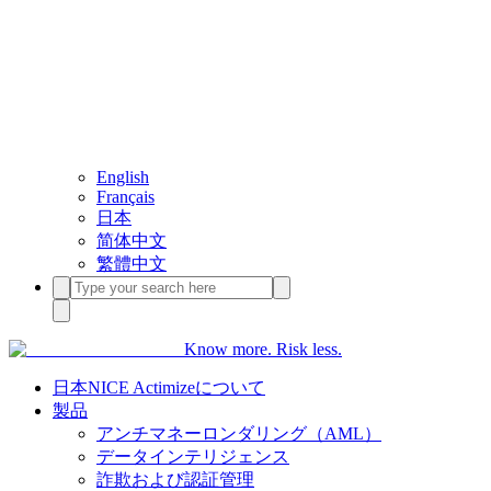
English
Français
日本
简体中文
繁體中文
Know more. Risk less.
日本NICE Actimizeについて
製品
アンチマネーロンダリング（AML）
データインテリジェンス
詐欺および認証管理