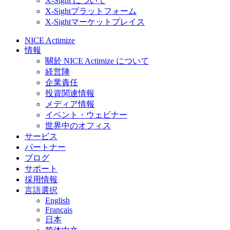
X-Sight について
X-Sightプラットフォーム
X-Sightマーケットプレイス
NICE Actimize
情報
關於 NICE Actimize について
経営陣
企業責任
投資関連情報
メディア情報
イベント・ウェビナー
世界中のオフィス
サービス
パートナー
ブログ
サポート
採用情報
言語選択
English
Français
日本